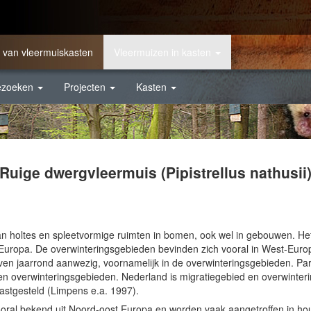
 van vleermuiskasten
Vleermuizen in kasten
ezoeken
Projecten
Kasten
Ruige dwergvleermuis (Pipistrellus nathusii
n holtes en spleetvormige ruimten in bomen, ook wel in gebouwen. Het
uropa. De overwinteringsgebieden bevinden zich vooral in West-Europa. 
en jaarrond aanwezig, voornamelijk in de overwinteringsgebieden. Pari
en overwinteringsgebieden. Nederland is migratiegebied en overwinteri
astgesteld (Limpens e.a. 1997).
 vooral bekend uit Noord-oost Europa en worden vaak aangetroffen in 