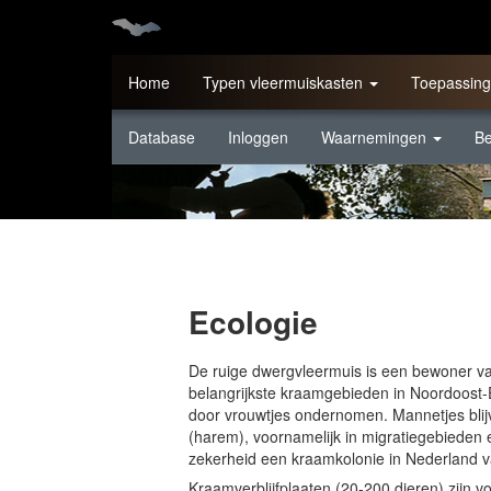
Overslaan
en
naar
de
Home
Typen vleermuiskasten
Toepassing
inhoud
gaan
Database
Inloggen
Waarnemingen
B
Ecologie
De ruige dwergvleermuis is een bewoner va
belangrijkste kraamgebieden in Noordoost-E
door vrouwtjes ondernomen. Mannetjes blijv
(harem), voornamelijk in migratiegebieden 
zekerheid een kraamkolonie in Nederland v
Kraamverblijfplaaten (20-200 dieren) zijn