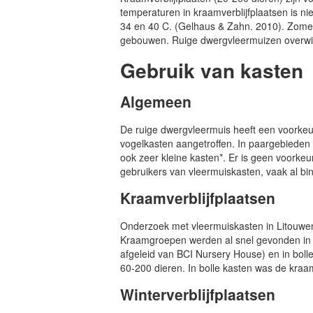
temperaturen in kraamverblijfplaatsen is n
34 en 40 C. (Gelhaus & Zahn. 2010). Zomerv
gebouwen. Ruige dwergvleermuizen overwint
Gebruik van kasten
Algemeen
De ruige dwergvleermuis heeft een voorkeur
vogelkasten aangetroffen. In paargebieden k
ook zeer kleine kasten*. Er is geen voork
gebruikers van vleermuiskasten, vaak al bin
Kraamverblijfplaatsen
Onderzoek met vleermuiskasten in Litouwen 
Kraamgroepen werden al snel gevonden in
afgeleid van BCI Nursery House) en in bol
60-200 dieren. In bolle kasten was de kraa
Winterverblijfplaatsen