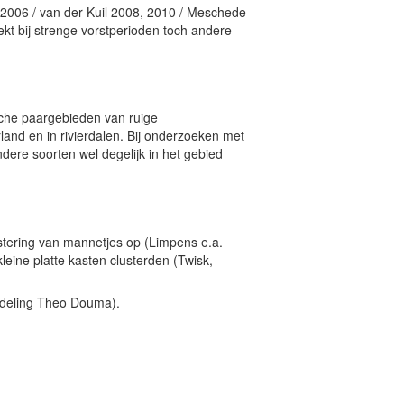
, 2006 / van der Kuil 2008, 2010 / Meschede
ekt bij strenge vorstperioden toch andere
sche paargebieden van ruige
nd en in rivierdalen. Bij onderzoeken met
dere soorten wel degelijk in het gebied
ustering van mannetjes op (Limpens e.a.
eine platte kasten clusterden (Twisk,
edeling Theo Douma).