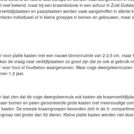
iet veel bekend, maar bij een kraamkolonie in een schuur in Zuid-Duit
erblijfplaatsen en paarplaatsen worden vaak aangetroffen in allerlei 
eren individueel of in kleine groepjes in bomen en gebouwen, maar oo
 voor platte kasten met een nauwe binnenruimte van 2-2,5 cm, maar hi
an de vraag naar verblijfplaatsen zo groot zijn dat ze ook al gebruik
eur voor hout of houtbeton waargenomen. Waar ruige dwergvleermuizen 
nen 1-2 jaar.
laat zien dat de ruige dwergvleermuis ook kasten als kraamverblijfpla
 aan bomen en palen gemonteerde grote kasten met meervoudige com
le kasten. De meeste kraamgroepen bevonden zich in de 3- compartime
mgroep niet groter dan 50 dieren. Kleine platte kasten werden niet doo