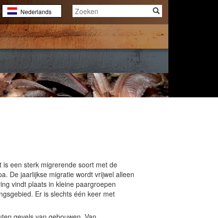
Nederlands
English
Français
)
 is een sterk migrerende soort met de
De jaarlijkse migratie wordt vrijwel alleen
ng vindt plaats in kleine paargroepen
ngsgebied. Er is slechts één keer met
houten gevels van gebouwen. Van