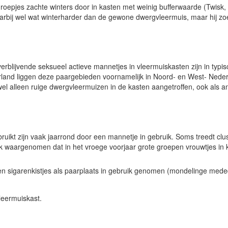
groepjes zachte winters door in kasten met weinig bufferwaarde (Twisk
aarbij wel wat winterharder dan de gewone dwergvleermuis, maar hij zo
blijvende seksueel actieve mannetjes in vleermuiskasten zijn in typi
and liggen deze paargebieden voornamelijk in Noord- en West- Nederla
el alleen ruige dwergvleermuizen in de kasten aangetroffen, ook als an
bruikt zijn vaak jaarrond door een mannetje in gebruik. Soms treedt cl
k waargenomen dat in het vroege voorjaar grote groepen vrouwtjes in kl
en sigarenkistjes als paarplaats in gebruik genomen (mondelinge med
leermuiskast.