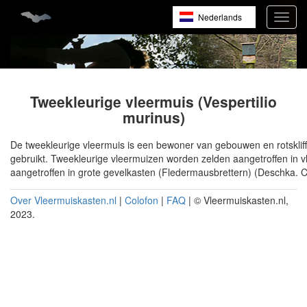
Overslaan
Nederlands
Toggl
en
navig
naar
English
de
inhoud
Français
gaan
Tweekleurige vleermuis (Vespertilio
murinus)
De tweekleurige vleermuis is een bewoner van gebouwen en rotskli
gebruikt. Tweekleurige vleermuizen worden zelden aangetroffen in 
aangetroffen in grote gevelkasten (Fledermausbrettern) (Deschka. C
Over Vleermuiskasten.nl
|
Colofon
|
FAQ
| © Vleermuiskasten.nl,
2023.