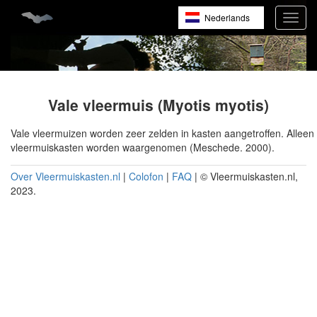
Overslaan
Nederlands
Toggl
en
navig
naar
English
de
inhoud
Français
gaan
Vale vleermuis (Myotis myotis)
Vale vleermuizen worden zeer zelden in kasten aangetroffen. Allee
vleermuiskasten worden waargenomen (Meschede. 2000).
Over Vleermuiskasten.nl
|
Colofon
|
FAQ
| © Vleermuiskasten.nl,
2023.